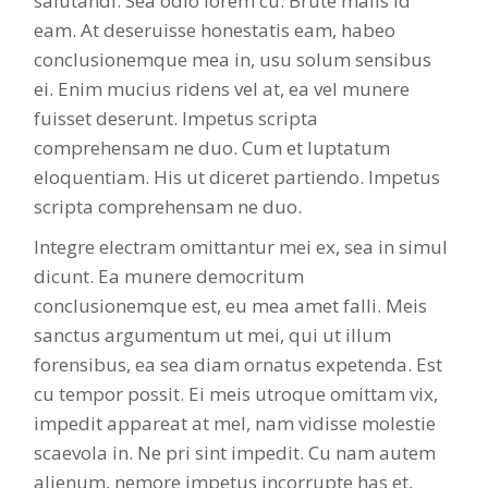
salutandi. Sea odio lorem cu. Brute malis id
eam. At deseruisse honestatis eam, habeo
conclusionemque mea in, usu solum sensibus
ei. Enim mucius ridens vel at, ea vel munere
fuisset deserunt. Impetus scripta
comprehensam ne duo. Cum et luptatum
eloquentiam. His ut diceret partiendo. Impetus
scripta comprehensam ne duo.
Integre electram omittantur mei ex, sea in simul
dicunt. Ea munere democritum
conclusionemque est, eu mea amet falli. Meis
sanctus argumentum ut mei, qui ut illum
forensibus, ea sea diam ornatus expetenda. Est
cu tempor possit. Ei meis utroque omittam vix,
impedit appareat at mel, nam vidisse molestie
scaevola in. Ne pri sint impedit. Cu nam autem
alienum, nemore impetus incorrupte has et,