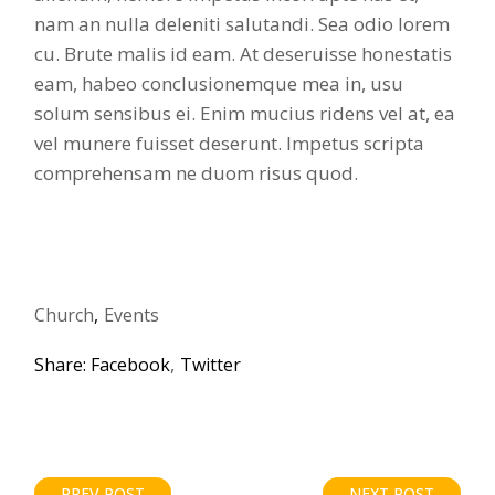
nam an nulla deleniti salutandi. Sea odio lorem
cu. Brute malis id eam. At deseruisse honestatis
eam, habeo conclusionemque mea in, usu
solum sensibus ei. Enim mucius ridens vel at, ea
vel munere fuisset deserunt. Impetus scripta
comprehensam ne duom risus quod.
Church
Events
Share:
Facebook
Twitter
PREV POST
NEXT POST